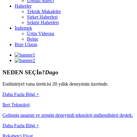
Üretim Süreci
Haberler
Teknik Makaleler
Şirket Haberleri
Sektör Haberleri
İndirmek
Ürün Videosu
Belge
Bize Ulaşın
NEDEN SEÇİn?
Dago
Endüstriyel vana üreticisi 20 yıllık deneyimin üzerinde.
Daha Fazla Bilgi +
İleri Teknoloji
Gelişmiş tasarım ve zengin deneyimli teknoloji mühendisleri destek.
Daha Fazla Bilgi +
Rekabetçi Fiyat