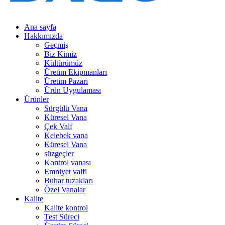
Ana sayfa
Hakkımızda
Geçmiş
Biz Kimiz
Kültürümüz
Üretim Ekipmanları
Üretim Pazarı
Ürün Uygulaması
Ürünler
Sürgülü Vana
Küresel Vana
Çek Valf
Kelebek vana
Küresel Vana
süzgeçler
Kontrol vanası
Emniyet valfi
Buhar tuzakları
Özel Vanalar
Kalite
Kalite kontrol
Test Süreci