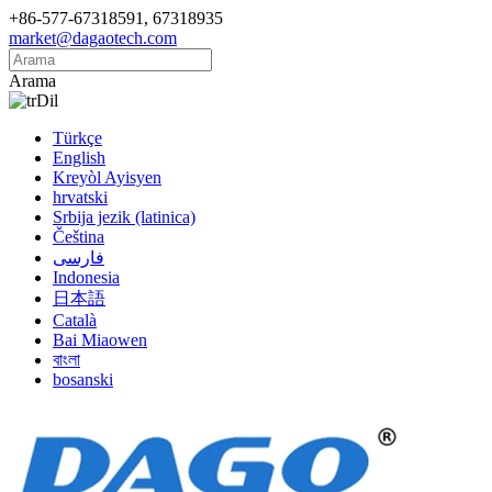
+86-577-67318591, 67318935
market@dagaotech.com
Arama
Dil
Türkçe
English
Kreyòl Ayisyen
hrvatski
Srbija jezik (latinica)
Čeština
فارسی
Indonesia
日本語
Català
Bai Miaowen
বাংলা
bosanski